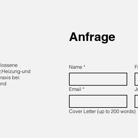
Anfrage
hlossene
Name
*
F
r,Heizung-und
raxis bei:
und
Email
*
J
Cover Letter (up to 200 words)